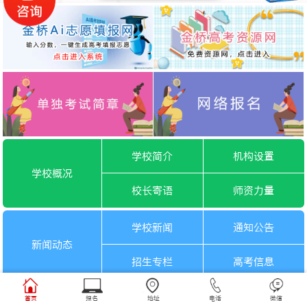
学校简介
机构设置
学校概况
校长寄语
师资力量
学校新闻
通知公告
新闻动态
招生专栏
高考信息
一月选考
六月选考
首页
报名
地址
电话
微信