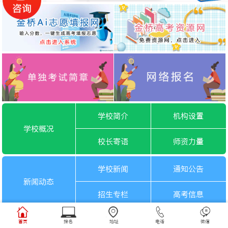
学校简介
机构设置
学校概况
校长寄语
师资力量
学校新闻
通知公告
新闻动态
招生专栏
高考信息
一月选考
六月选考
首页
报名
地址
电话
微信