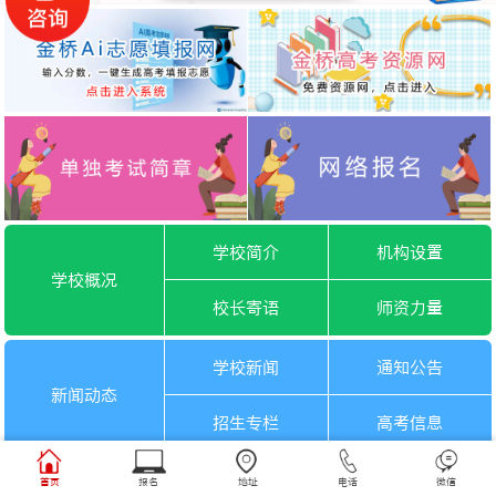
学校简介
机构设置
学校概况
校长寄语
师资力量
学校新闻
通知公告
新闻动态
招生专栏
高考信息
一月选考
六月选考
首页
报名
地址
电话
微信