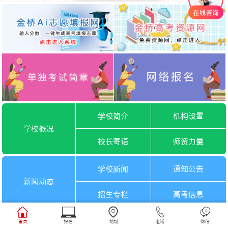
学校简介
机构设置
学校概况
校长寄语
师资力量
学校新闻
通知公告
新闻动态
招生专栏
高考信息
一月选考
六月选考
首页
报名
地址
电话
微信