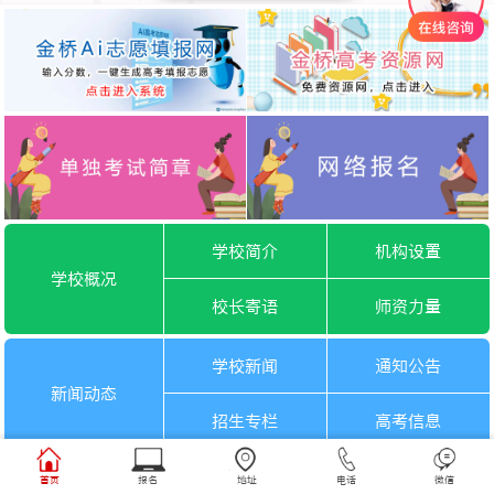
学校简介
机构设置
学校概况
校长寄语
师资力量
学校新闻
通知公告
新闻动态
招生专栏
高考信息
一月选考
六月选考
首页
报名
地址
电话
微信