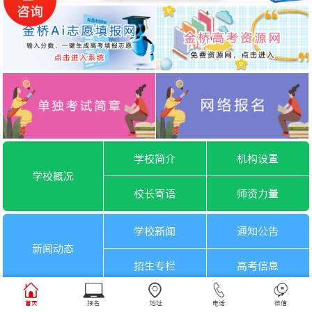
学校简介
机构设置
学校概况
校长寄语
师资力量
学校新闻
通知公告
新闻动态
招生专栏
高考信息
一月选考
六月选考
首页
报名
地址
电话
微信