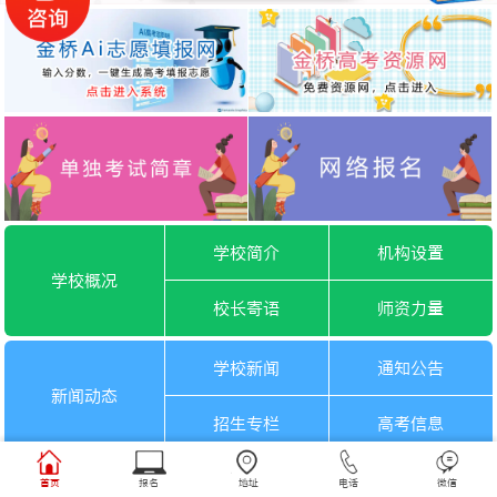
学校简介
机构设置
学校概况
校长寄语
师资力量
学校新闻
通知公告
新闻动态
招生专栏
高考信息
一月选考
六月选考
首页
报名
地址
电话
微信