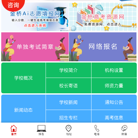
学校简介
机构设置
学校概况
校长寄语
师资力量
学校新闻
通知公告
新闻动态
招生专栏
高考信息
一月选考
六月选考
首页
报名
地址
电话
微信