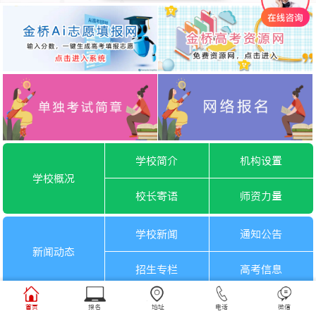
学校简介
机构设置
学校概况
校长寄语
师资力量
学校新闻
通知公告
新闻动态
招生专栏
高考信息
一月选考
六月选考
首页
报名
地址
电话
微信